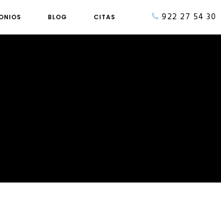
922 27 54 30
ONIOS
BLOG
CITAS