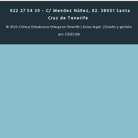
922 27 54 30 - C/ Mendez Núñez, 92. 38001 Santa
Cruz de Tenerife
© 2023-Clínica Ortodoncia Ortega en Tenerife |
Aviso legal
| Diseño y gestión
por
CIDECAN
The Movedo
Generation of
multi purpose
themes is here. In