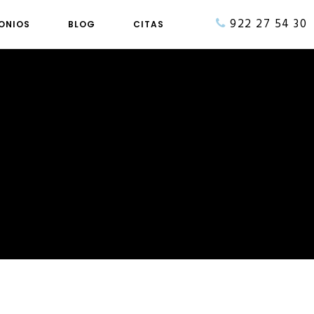
922 27 54 30
ONIOS
BLOG
CITAS